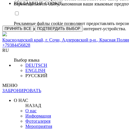
РЕКЛАМНЫЕ COOKIE
перемещаться по сайту, запоминая ваши языковые предпо
Рекламные файлы cookie позволяют предоставлять персо
идентификации вашего браузера и интернет-устройства.
ПРИНЯТЬ ВСЕ
ПОДТВЕРДИТЬ ВЫБОР
Краснодарский край, г. Сочи, Адлеровский р-н., Красная Полян
+79384456828
RU
Выбор языка
DEUTSCH
ENGLISH
РУССКИЙ
МЕНЮ
ЗАБРОНИРОВАТЬ
О НАС
НАЗАД
О нас
Информация
Фотогалерея
Мероприятия