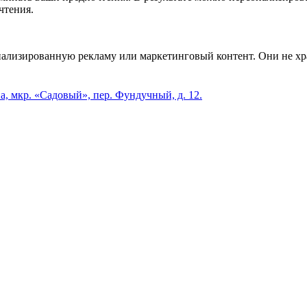
чтения.
нализированную рекламу или маркетинговый контент. Они не х
а, мкр. «Садовый», пер. Фундучный, д. 12.